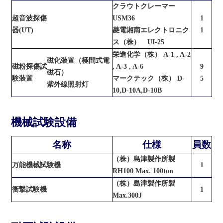
クラウトクレーマー
超音波探傷
USM36
1
器(UT)
菱電湘南エレクトロニク
1
ス（株） UI-25
栄進化学（株） A-1 , A-2
磁化装置（極間式電
磁粉探傷試
, A-3 , A-6
9
磁石）
験装置
マークテック（株） D-
5
紫外線照射灯
10,D-10A,D-10B
機械試験設備
名称
仕様
員数
（株）島津製作所製
万能機械試験機
1
RH100 Max. 100ton
（株）島津製作所製
衝撃試験機
1
Max.300J