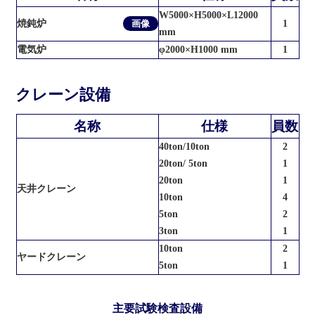
W5000×H5000×L12000
焼鈍炉
画像
1
mm
電気炉
φ2000×H1000 mm
1
クレーン設備
名称
仕様
員数
40ton/10ton
2
20ton/ 5ton
1
20ton
1
天井クレーン
10ton
4
5ton
2
3ton
1
10ton
2
ヤードクレーン
5ton
1
主要試験検査設備