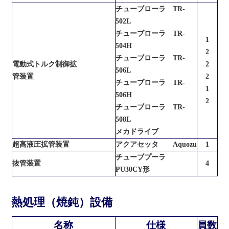
チューブローラ TR-
502L
チューブローラ TR-
1
504H
2
チューブローラ TR-
電動式トルク制御拡
2
506L
管装置
2
チューブローラ TR-
1
506H
2
チューブローラ TR-
508L
メカドライブ
超高液圧拡管装置
アクアセッタ Aquozu
1
チューブプーラ
抜管装置
4
PU30CY形
熱処理（焼鈍）設備
名称
仕様
員数