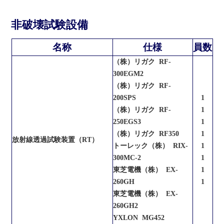
非破壊試験設備
名称
仕様
員数
（株）リガク RF-
300EGM2
（株）リガク RF-
200SPS
1
（株）リガク RF-
1
250EGS3
1
（株）リガク RF350
1
放射線透過試験装置（RT）
トーレック（株） RIX-
1
300MC-2
1
東芝電機（株） EX-
1
260GH
1
東芝電機（株） EX-
260GH2
YXLON MG452