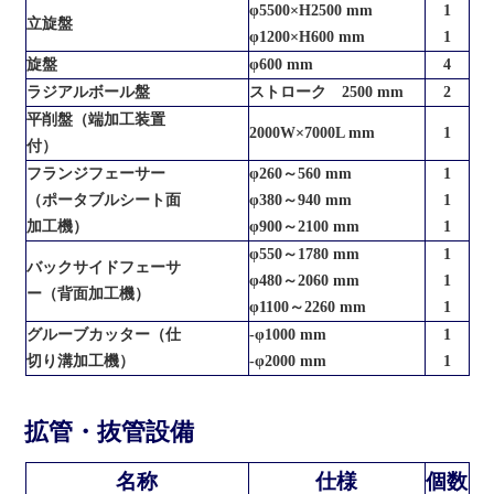
φ5500×H2500 mm
1
立旋盤
φ1200×H600 mm
1
旋盤
φ600 mm
4
ラジアルボール盤
ストローク 2500 mm
2
平削盤（端加工装置
2000W×7000L mm
1
付）
フランジフェーサー
φ260～560 mm
1
（ポータブルシート面
φ380～940 mm
1
加工機）
φ900～2100 mm
1
φ550～1780 mm
1
バックサイドフェーサ
φ480～2060 mm
1
ー（背面加工機）
φ1100～2260 mm
1
グルーブカッター（仕
-φ1000 mm
1
切り溝加工機）
-φ2000 mm
1
拡管・抜管設備
名称
仕様
個数