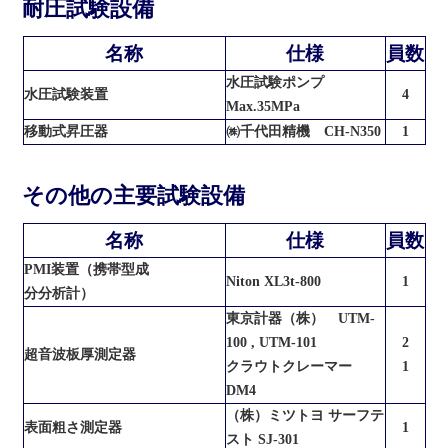
耐圧試験設備
名称
仕様
員数
水圧試験ポンプ
水圧試験装置
4
Max.35MPa
移動式昇圧器
㈱千代田精機 CH-N350
1
その他の主要試験設備
名称
仕様
員数
PMI装置（携帯型成
Niton XL3t-800
1
分分析計）
東京計器（株） UTM-
100 , UTM-101
2
超音波板厚測定器
クラウトクレーマー
1
DM4
（株）ミツトヨ サーフテ
表面粗さ測定器
1
スト SJ-301