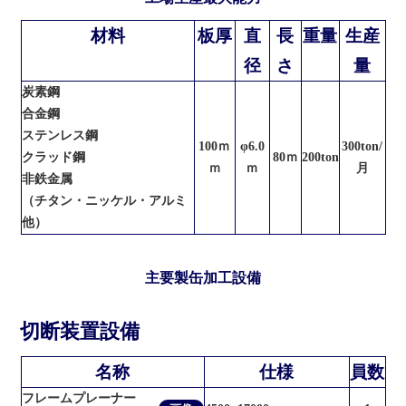
材料
板厚
直
長
重量
生産
径
さ
量
炭素鋼
合金鋼
ステンレス鋼
100ｍ
φ6.0
300ton/
クラッド鋼
80ｍ
200ton
ｍ
ｍ
月
非鉄金属
（チタン・ニッケル・アルミ
他）
主要製缶加工設備
切断装置設備
名称
仕様
員数
フレームプレーナー