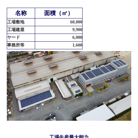
名称
面積（㎡）
工場敷地
60,000
工場建屋
9,900
ヤード
6,000
事務所等
1,600
工場生産最大能力