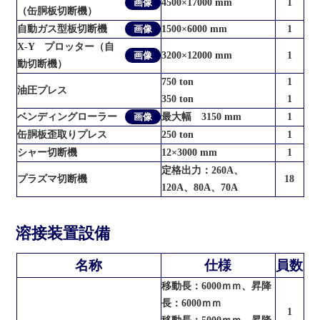
画像
4500×17000 mm
1
（缶胴板切断機）
自動ガス型板切断機
画像
1500×6000 mm
1
X-Y プロッター（自
画像
3200×12000 mm
1
動切断機）
750 ton
1
油圧プレス
350 ton
1
ベンディングローラー
画像
最大幅 3150 mm
1
缶胴板歪取りプレス
250 ton
1
シャー切断機
12×3000 mm
1
定格出力：260A、
プラズマ切断機
18
120A、80A、70A
溶接装置設備
名称
仕様
員数
移動長：6000ｍｍ、昇降
長：6000ｍｍ
1