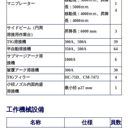
移動長：5000ｍｍ、昇降
マニプレーター
1
長：5000ｍｍ
4
移動長：4000ｍｍ、昇降
長：4000ｍｍ
サイドビーム（円周
昇降長：6000 mm
3
溶接用作業台）
TIG溶接機
300A、500A
39
半自動溶接機
350A、500A
64
サブマージアーク溶
1000A
6
接機
被覆アーク溶接機
300A
30
TIGフィラー
HC-71D、CM-7472
4
小径ノズル内面肉盛
最小径 φ27 mm
1
溶接機
工作機械設備
名称
仕様
員数